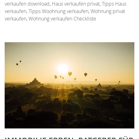
verkaufen download
,
Haus verkaufen privat
,
Tipps Haus
verkaufen
,
Tipps Woohnung verkaufen
,
Wohnung privat
verkaufen
,
Wohnung verkaufen Checkliste