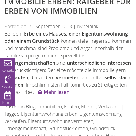
IMMOBILIE ERBEN: RATGEBER FÜR
ERBEN VON IMMOBILIEN
Posted on
15. September 2018
|
by
reinink
Bei dem
Erbe eines Hauses, einer Eigentumswohnung
oder einem Grundstück
können viele Fragen aufkommen
und manchmal sind Probleme und Ärger innerhalb der
Familie vorprogrammiert. Speziell bei
Erbengemeinschaften
sind
unterschiedliche Interessen
zu berücksichtigen: Der eine möchte die Immobilie gern
Kontakt
verkaufen
, der andere
vermieten
, ein dritter
selbst darin
wohnen
. Im schlimmsten Fall kommt es zu Streitigkeiten
Rückruf
um das Erbe …
Mehr lesen
Termin
Posted in
Blog
,
Immobilien
,
Kaufen
,
Mieten
,
Verkaufen
|
Tagged
Eigentumswohnung erben
,
Eigentumswohnung
verkaufen
,
Eigentumswohnung vermieten
,
Erbengemeinschaft
,
Grundstück erben
,
Grundstück
verkaufen
,
Grundstück vermieten
,
Haus erben
,
Haus