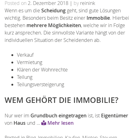
Posted on
2. Dezember 2018
|
by
reinink
Wenn es um die
Scheidung
geht, sind gute Lösungen
wichtig. Besonders beim Besitz einer
Immobilie
. Hierbei
bestehen
mehrere Möglichkeiten
, welche wir in Folge
kurz ansprechen. Die sinnvollste Variante hängt von der
individuellen Situation der Scheidenden ab.
Verkauf
Vermietung
Klären der Wohnrechte
Teilung
Teilungsversteigerung
WEM GEHÖRT DIE IMMOBILIE?
Nur wer im
Grundbuch eingetragen
ist, ist
Eigentümer
von
Haus
und …
Mehr lesen
Posted in
Blog
,
Immobilien
,
Kaufen
,
Mieten
,
Steuern
,