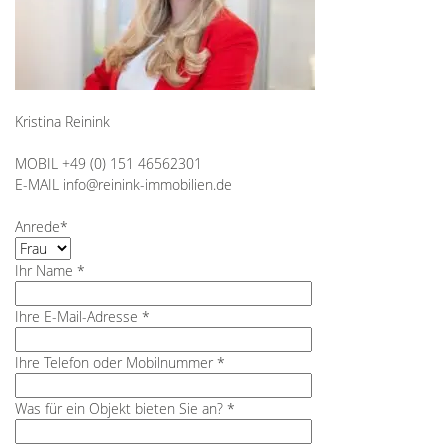
Die Begutachtung der Immobilie lief äußerst professionell und unk
Auch die fundierte Auswertung wurde uns bereits zwei Tage später
Wir können hier nur eine ausnahmslose Empfehlung aussprechen 
Kristina Reinink
Bitte weiter so!
MOBIL +49 (0) 151 46562301
E-MAIL info@reinink-immobilien.de
Anrede*
Ihr Name *
Ihre E-Mail-Adresse *
Ihre Telefon oder Mobilnummer *
Was für ein Objekt bieten Sie an? *