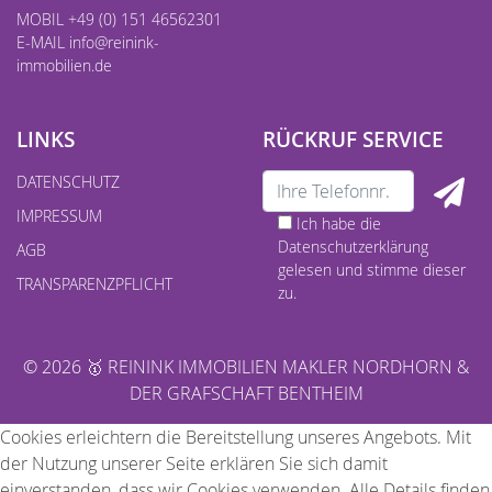
MOBIL +49 (0) 151 46562301
E-MAIL
info@reinink-
immobilien.de
LINKS
RÜCKRUF SERVICE
DATENSCHUTZ
IMPRESSUM
Ich habe die
Datenschutzerklärung
AGB
gelesen und stimme dieser
TRANSPARENZPFLICHT
zu.
© 2026 🥇 REININK IMMOBILIEN MAKLER NORDHORN &
DER GRAFSCHAFT BENTHEIM
Cookies erleichtern die Bereitstellung unseres Angebots. Mit
der Nutzung unserer Seite erklären Sie sich damit
einverstanden, dass wir Cookies verwenden. Alle Details finden