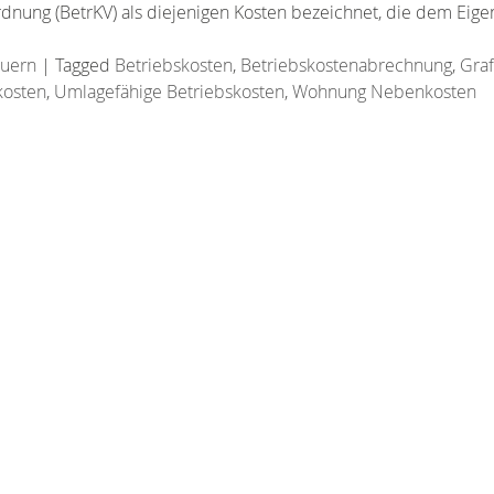
rdnung (BetrKV) als diejenigen Kosten bezeichnet, die dem Ei
euern
|
Tagged
Betriebskosten
,
Betriebskostenabrechnung
,
Graf
kosten
,
Umlagefähige Betriebskosten
,
Wohnung Nebenkosten