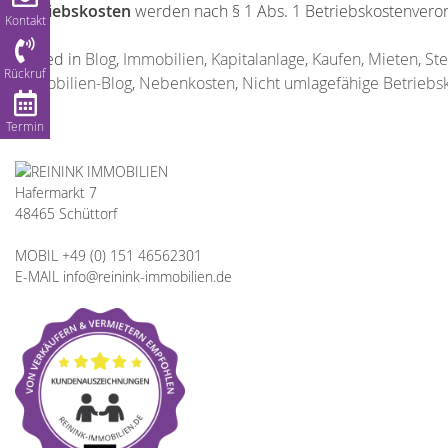
Betriebskosten
werden nach § 1 Abs. 1 Betriebskostenvero
Kontakt
Posted in
Blog
,
Immobilien
,
Kapitalanlage
,
Kaufen
,
Mieten
,
St
Rückruf
Immobilien-Blog
,
Nebenkosten
,
Nicht umlagefähige Betriebs
Termin
Hafermarkt 7
48465 Schüttorf
MOBIL +49 (0) 151 46562301
E-MAIL info@reinink-immobilien.de