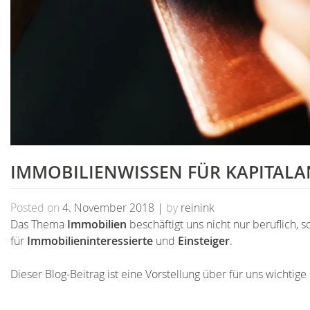
IMMOBILIENWISSEN FÜR KAPITALA
Posted on
4. November 2018
|
by
reinink
Das Thema
Immobilien
beschäftigt uns nicht nur beruflich, 
für
Immobilieninteressierte
und
Einsteiger
.
Dieser Blog-Beitrag ist eine Vorstellung über für uns wichti