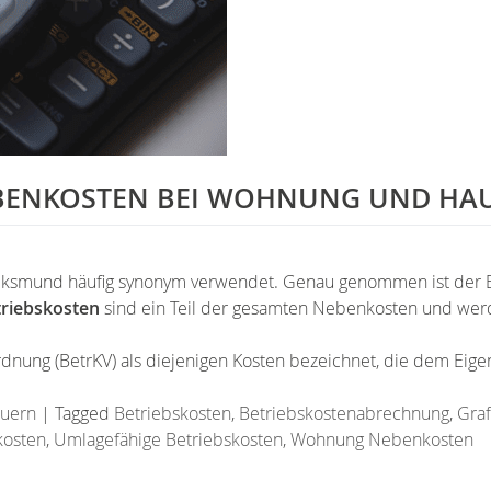
EBENKOSTEN BEI WOHNUNG UND HA
lksmund häufig synonym verwendet. Genau genommen ist der B
riebskosten
sind ein Teil der gesamten Nebenkosten und werde
rdnung (BetrKV) als diejenigen Kosten bezeichnet, die dem Ei
euern
|
Tagged
Betriebskosten
,
Betriebskostenabrechnung
,
Graf
kosten
,
Umlagefähige Betriebskosten
,
Wohnung Nebenkosten